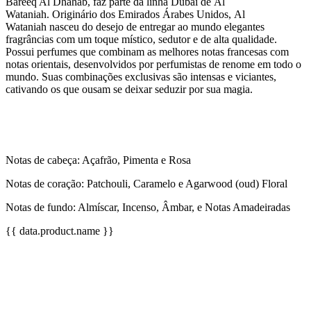
Bareeq Al Dhahab, faz parte da linha Dubai de Al
Wataniah. Originário dos Emirados Árabes Unidos, Al
Wataniah nasceu do desejo de entregar ao mundo elegantes
fragrâncias com um toque místico, sedutor e de alta qualidade.
Possui perfumes que combinam as melhores notas francesas com
notas orientais, desenvolvidos por perfumistas de renome em todo o
mundo. Suas combinações exclusivas são intensas e viciantes,
cativando os que ousam se deixar seduzir por sua magia.
Notas de cabeça: Açafrão, Pimenta e Rosa
Notas de coração: Patchouli, Caramelo e Agarwood (oud) Floral
Notas de fundo: Almíscar, Incenso, Âmbar, e Notas Amadeiradas
{{ data.product.name }}